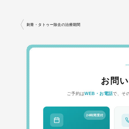
投
刺青・タトゥー除去の治療期間
稿
ナ
ビ
ゲ
ー
お問い
シ
ョ
ご予約は
WEB・お電話
で、そ
ン
24時間受付