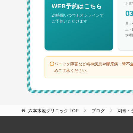
お電
WEB予約はこちら
03
24時間いつでもオンラインで
ご予約いただけます
月・火
土・日
水曜
パニック障害など精神疾患や膠原病・腎不
めご了承ください。
六本木境クリニック
TOP
ブログ
刺青・