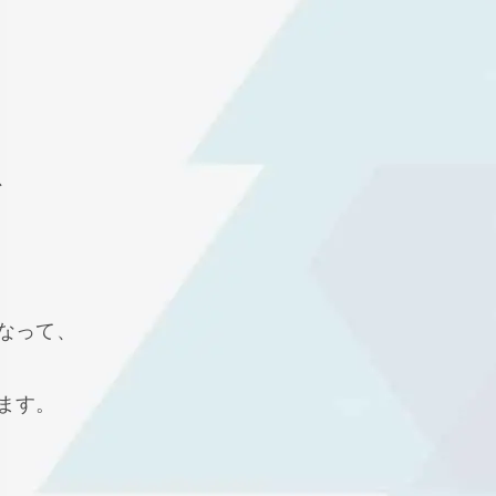
、
なって、
ます。