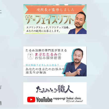
に
方
、
適