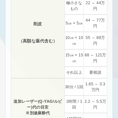
極小さな
22 ～ 44万
もの
円
44 ～ 77万
5㎝ × 5㎝
削皮
円
10㎝ × 10
55 ～ 88万
（高額な薬代含む）
㎝
円
15㎝ × 15
88 ～ 121万
㎝
円
それ以上
要相談
1.65 ～ 3.3
30分 / 1回
万円
追加レーザー(Q-YAG/ルビ
1時間 / 1
2.2 ～ 5.5万
ー)代の目安
回
円
※別途麻酔代