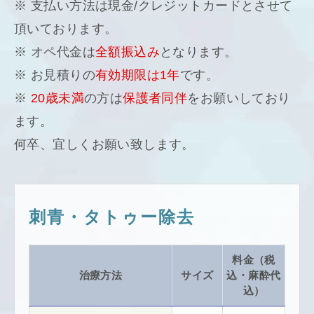
※ 支払い方法は現金/クレジットカードとさせて
頂いております。
※ オペ代金は
全額振込み
となります。
※ お見積りの
有効期限は1年
です。
※
20歳未満
の方は
保護者同伴
をお願いしており
ます。
何卒、宜しくお願い致します。
刺青・タトゥー除去
料金（税
治療方法
サイズ
込・麻酔代
込）