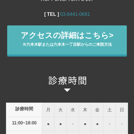
[ TEL ]
03‐6441‐0691
アクセスの詳細はこちら>
※六本木駅または六本木一丁目駅からのご来院方法
診療時間
月
火
水
木
金
土
日
11:00~18:00
●
●
-
●
●
-
-