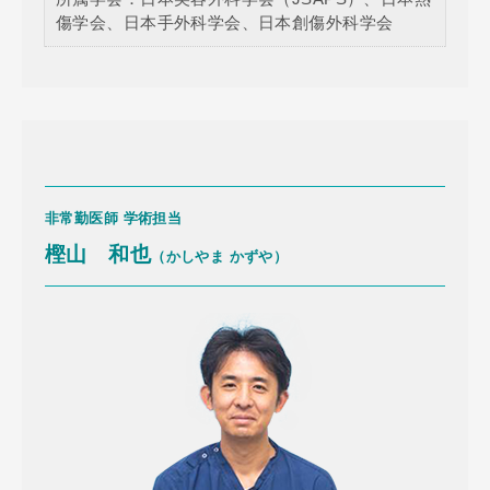
傷学会、日本手外科学会、日本創傷外科学会
非常勤医師 学術担当
樫山 和也
（かしやま かずや）