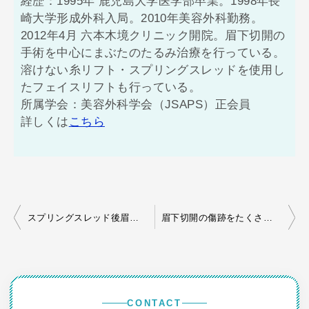
経歴：1995年 鹿児島大学医学部卒業。1998年長
崎大学形成外科入局。2010年美容外科勤務。
2012年4月 六本木境クリニック開院。眉下切開の
手術を中心にまぶたのたるみ治療を行っている。
溶けない糸リフト・スプリングスレッドを使用し
たフェイスリフトも行っている。
所属学会：美容外科学会（JSAPS）正会員
詳しくは
こちら
投
スプリングスレッド後眉下切開
眉下切開の傷跡をたくさんの医師が見た話
稿
ナ
ビ
ゲ
CONTACT