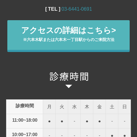
[ TEL ]
03‐6441‐0691
アクセスの詳細はこちら>
※六本木駅または六本木一丁目駅からのご来院方法
診療時間
月
火
水
木
金
土
日
11:00~18:00
●
●
-
●
●
-
-
10:00~17:00
-
-
-
-
-
●
●