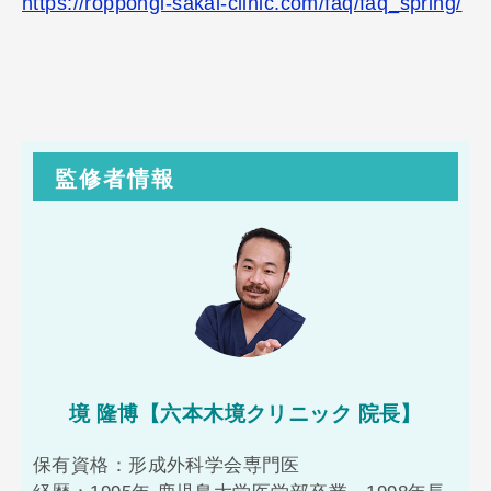
https://roppongi-sakai-clinic.com/faq/faq_spring/
監修者情報
境 隆博【六本木境クリニック 院長】
保有資格：形成外科学会専門医