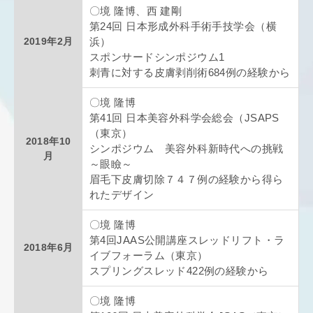
〇境 隆博、西 建剛
第24回 日本形成外科手術手技学会（横
2019年2月
浜）
スポンサードシンポジウム1
刺青に対する皮膚剥削術684例の経験から
〇境 隆博
第41回 日本美容外科学会総会（JSAPS
（東京）
2018年10
シンポジウム 美容外科新時代への挑戦
月
～眼瞼～
眉毛下皮膚切除７４７例の経験から得ら
れたデザイン
〇境 隆博
第4回JAAS公開講座スレッドリフト・ラ
2018年6月
イブフォーラム（東京）
スプリングスレッド422例の経験から
〇境 隆博