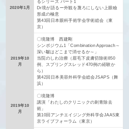
るシリーズ パート1
2020年1月
Dr境が語るー外観を蔑ろにしない上眼瞼
形成の極意
第43回日本眼科手術学会学術総会（東
京）
〇境隆博 西建剛
シンポジウム1「Combination Approach～
深い皺はどこまで消せるか～」
2019年10
当院のしわ治療（眉毛下皮膚切除術850
月
例、スプリングスレッド470例の経験か
ら）
第42回日本美容外科学会総会JSAPS（舞
浜）
〇境隆博
講演「わたしのクリニックの刺青除去
2019年10
術」
月
第10回アンチエイジング外科学会JAAS東
京ライブフォーラム（東京）