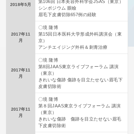
第106回 日本美容外科学会JSAS（東京）
2018年5月
シンポジウム 眼瞼
眉毛下皮膚切除657例の経験
〇境 隆博
2017年11
第15回日本医科大学形成外科講演会（東
月
京）
アンチエイジング外科＆刺青治療
〇境 隆博
第8回JAAS東京ライブフォーラム 講演
2017年11
（東京）
月
きれいな傷跡 傷跡を目立たせない眉毛下
皮膚切除術
〇境 隆博
第８回JAAS東京ライブフォーラム 講演
2017年11
（東京）
月
きれいな傷跡 傷跡を目立たせない眉毛
下皮膚切除術