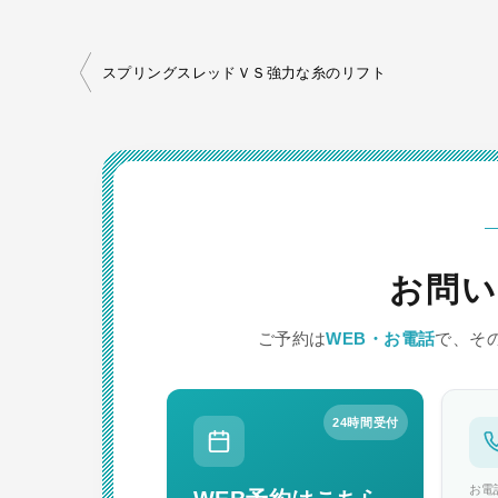
投
スプリングスレッドＶＳ強力な糸のリフト
稿
ナ
ビ
ゲ
ー
お問い
シ
ョ
ご予約は
WEB・お電話
で、そ
ン
24時間受付
お電