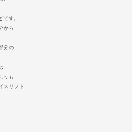
どです。
分から
部分の
。
は
よりも、
イスリフト