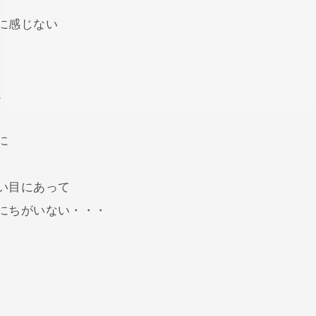
に感じない
。
に
い目にあって
にちがいない・・・