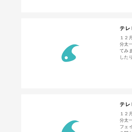
テレ
１２
分太
てみ
したり
テレ
１２
分太
フェ