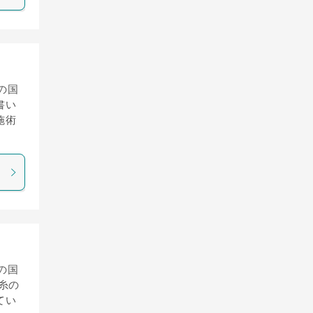
の国
書い
施術
の国
糸の
てい