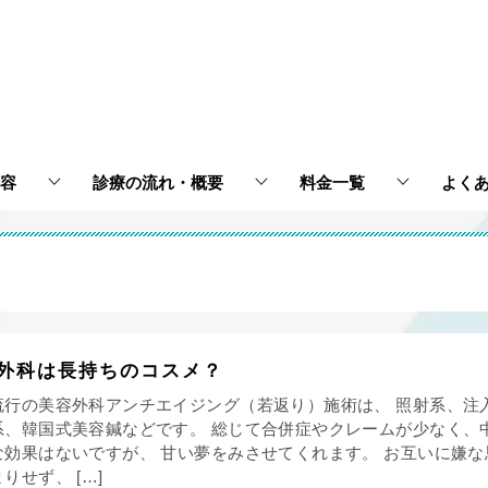
容
診療の流れ・概要
料金一覧
よく
外科は長持ちのコスメ？
流行の美容外科アンチエイジング（若返り）施術は、 照射系、注
系、韓国式美容鍼などです。 総じて合併症やクレームが少なく、
な効果はないですが、 甘い夢をみさせてくれます。 お互いに嫌な
りせず、 […]