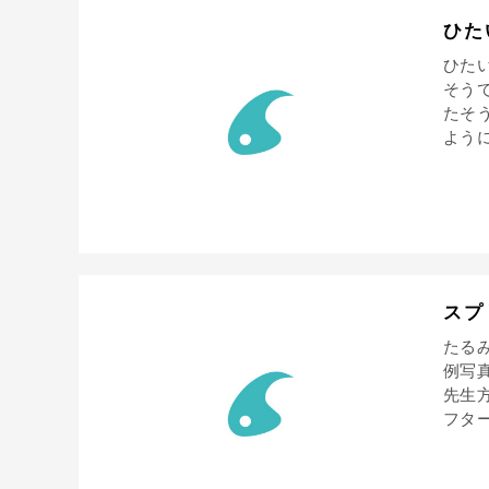
ひた
ひた
そう
たそ
ように
スプ
たる
例写
先生
フター