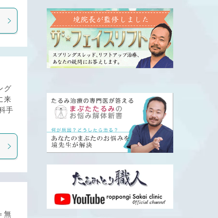
ング
に来
科手
＝無