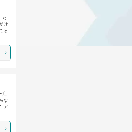
れた
受け
こる
ー症
名な
 ア