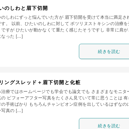
いのしわと眉下切開
いのしわにずっと悩んでいた方が 眉下切開を受けて本当に満足さ
です。 以前、ひたいのしわに対して ボツリヌストキシンの治療を
うですが ひたいが動かなくて重たく感じたそうですし 非常に肩が
なった […]
続きを読む
リングスレッド＋眉下切開と化粧
み治療ではホームページでも学会でも論文でも さまざまなモニタ
真の ビフォーアフター写真をたくさん見ていて常に思うことは 有
方の手術ばかり もちろんチャンピオン症例を出しているはずなのに
写真の […]
続きを読む