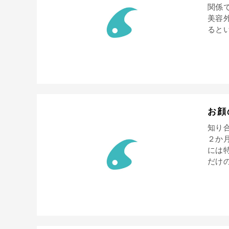
関係
美容
るとい
お顔
知り
２か
には
だけの