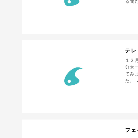
る間だ
テレ
１２
分太
てみ
た。 
フェ