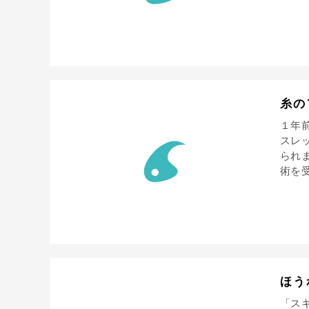
糸の
１年
スレ
られ
術を受
ほう
「ス