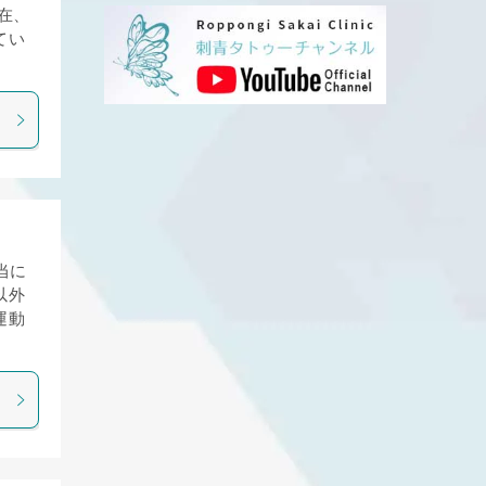
在、
てい
当に
以外
運動