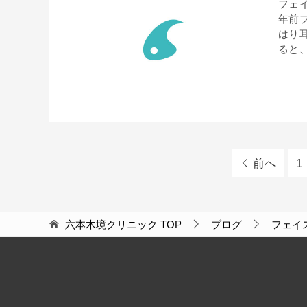
フェ
年前
はり
ると、
前へ
1
六本木境クリニック
TOP
ブログ
フェイ