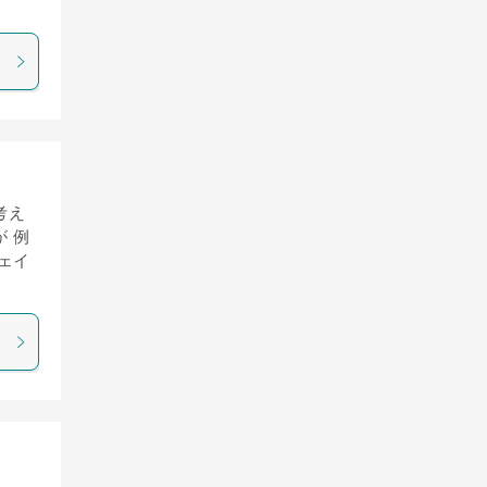
考え
 例
ェイ