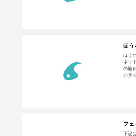
ほう
ほう
ネッ
の施
か月で
フェ
下記