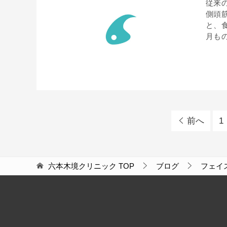
従来
側頭
と、
月もの
前へ
1
六本木境クリニック
TOP
ブログ
フェイ