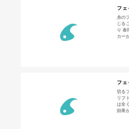
フェ
糸の
じる
り 
カーが
フェ
切る
リフ
は全
効果が