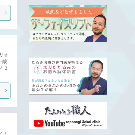
リオ
ン酸
 ３
ショ