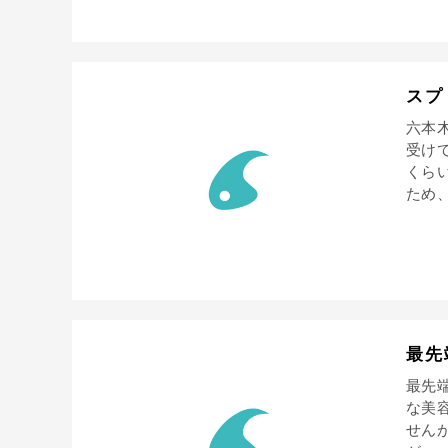
スプ
六本
受け
くら
ため、
最先
最先
な美
せん