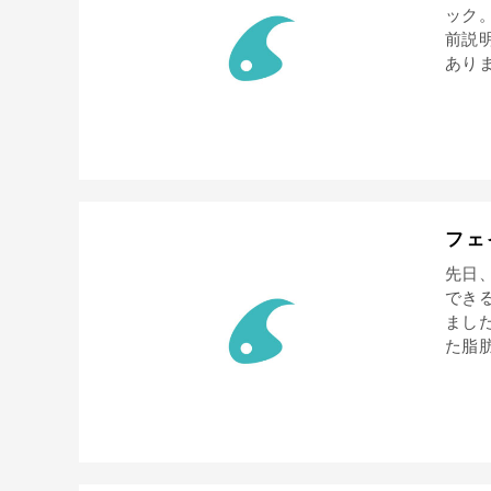
ック
前説
ありま
フェ
先日
でき
まし
た脂肪