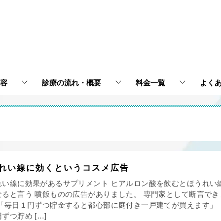
容
診療の流れ・概要
料金一覧
よく
れい線に効くというコスメ広告
れい線に効果があるサプリメント ヒアルロン酸を飲むとほうれい
なると言う 噴飯ものの広告がありました。 専門家として断言でき
 「毎日１円ずつ貯金すると都心部に庭付き一戸建てが買えます」 
ずつ貯め […]