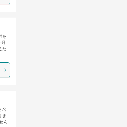
術を
か月
えた
有名
けま
せん