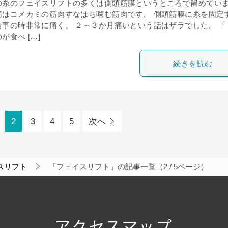
の糸のフェイスリフトの多くは側頭筋膜というところで留めてい
筋はコメカミの筋肉すなはち噛む筋肉です。 側頭筋膜に糸を固定
食事の時非常に痛く、 ２～３か月痛いという話はザラでした。 「
が食べ […]
続きを読む
2
3
4
5
次へ
スリフト
「フェイスリフト」の記事一覧（2 / 5ページ）