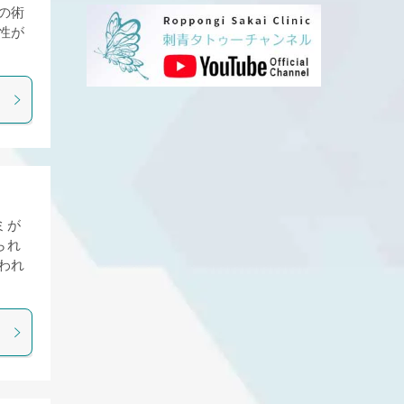
の術
性が
ミが
られ
われ