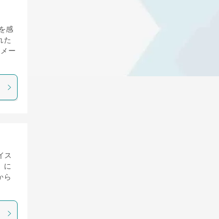
を感
れた
にメー
イス
）に
から