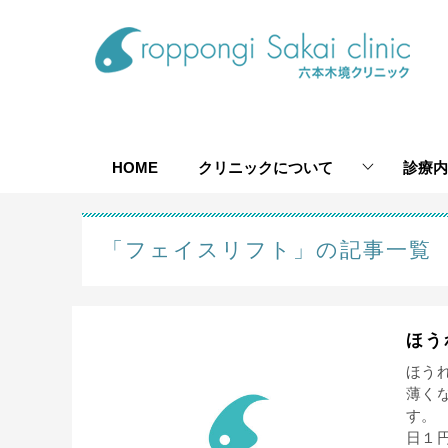
HOME
クリニックについて
診療内
「フェイスリフト」の記事一覧
ほう
ほう
薄く
す。
日１円