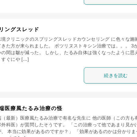
リングスレッド
木境クリニックのスプリングスレッドカウンセリング に色々な施
てきた方が来られました。 ボツリヌストキシン治療では。。。 3
いの間は皺が減った。 しかし、たるみ自体は強くなったように思
すぐにや […]
続きを読む
端医療風たるみ治療の怪
端（最新）医療風たるみ治療で有名な先生に 他の医師（この方も
容外科医）が質問したそうです。 「この治療って他であまり見か
が、 本当に効果があるのですか？」 「効果があるのかは分かりま