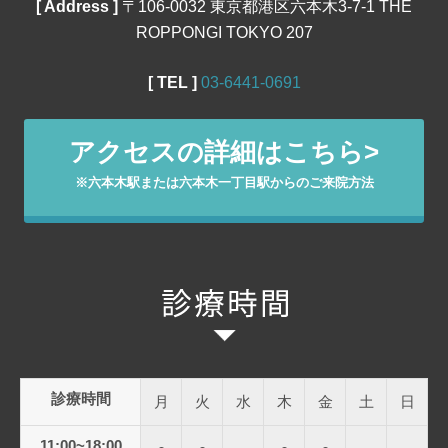
[ Address ]
〒106‐0032 東京都港区六本木3-7-1 THE
ROPPONGI TOKYO 207
[ TEL ]
03‐6441‐0691
アクセスの詳細はこちら>
※六本木駅または六本木一丁目駅からのご来院方法
診療時間
月
火
水
木
金
土
日
11:00~18:00