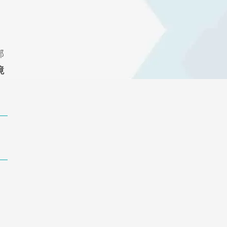
部
境
く