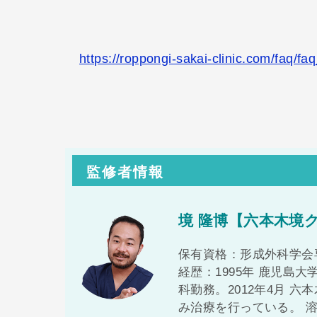
https://roppongi-sakai-clinic.com/faq/faq
監修者情報
境 隆博【六本木境
保有資格：形成外科学会
経歴：1995年 鹿児島大
科勤務。2012年4月 
み治療を行っている。 