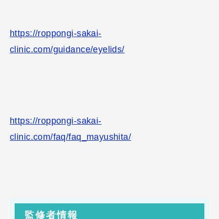
https://roppongi-sakai-
clinic.com/guidance/eyelids/
https://roppongi-sakai-
clinic.com/faq/faq_mayushita/
監修者情報