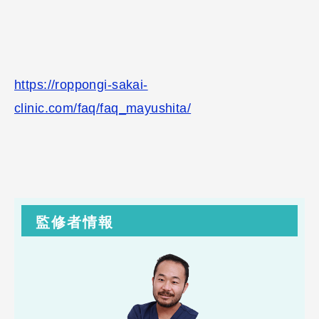
https://roppongi-sakai-
clinic.com/faq/faq_mayushita/
監修者情報