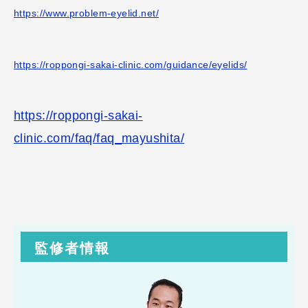
https://www.problem-eyelid.net/
https://roppongi-sakai-clinic.com/guidance/eyelids/
https://roppongi-sakai-
clinic.com/faq/faq_mayushita/
監修者情報