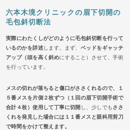
六本木境クリニックの眉下切開の
毛包斜切断法
実際にわたくしがどのように毛包斜切断を行って
いるのかを詳述
します。まず、
ベッドをギャッチ
アップ（頭を高く斜め
にすること）させて、手術
を行っています。
メスの切れが落ちると傷口がささくれるので、１
５番メスを片側２枚ずつ（１回の眉下切開手術で
合計４枚）使用して丁寧に切開
し、少しでも
ささ
くれを発見した場合には１１番メスと眼科用剪刀
で時間をかけて整えます。