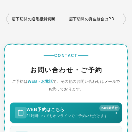
投
眉下切開の逆毛根斜切断（wedge incision）
眉下切開の真皮縫合はPDSなどの溶ける糸がいい？
稿
ナ
ビ
ゲ
CONTACT
ー
お問い合わせ・ご予約
シ
ご予約は
WEB・お電話
で、その他のお問い合わせはメールで
ョ
も承っております。
ン
24時間受付
WEB予約はこちら
›
24時間いつでもオンラインでご予約いただけます