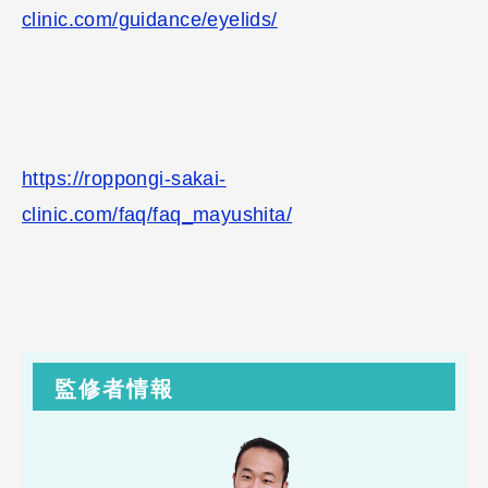
clinic.com/guidance/eyelids/
https://roppongi-sakai-
clinic.com/faq/faq_mayushita/
監修者情報