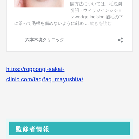
https://roppongi-sakai-
clinic.com/faq/faq_mayushita/
監修者情報