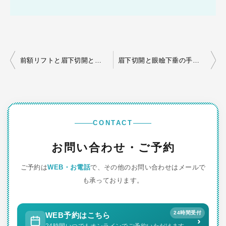
投
前額リフトと眉下切開とまぶたのたるみ
眉下切開と眼瞼下垂の手術（眉下切開）
稿
ナ
ビ
ゲ
CONTACT
ー
お問い合わせ・ご予約
シ
ご予約は
WEB・お電話
で、その他のお問い合わせはメールで
ョ
も承っております。
ン
24時間受付
WEB予約はこちら
›