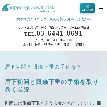
WEB予約
六本木境クリニック | 東京の美容 外科・形成外科
カウンセリング・手術・再診のご予約、その他お問合せ
03-6441-0691
TEL.
月・火・木・金 11:00～18:00
土・日・祝祭日 10:00～17:00
休診日：水曜日
眉下切開と眼瞼下垂の手術など
眉下切開と眼瞼下垂の手術を取り
巻く状況
世間には
眼瞼下垂
と言う言葉が流行っていて、
眼