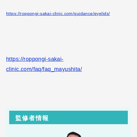
https://roppongi-sakai-clinic.com/guidance/eyelids/
https://roppongi-sakai-
clinic.com/faq/faq_mayushita/
監修者情報