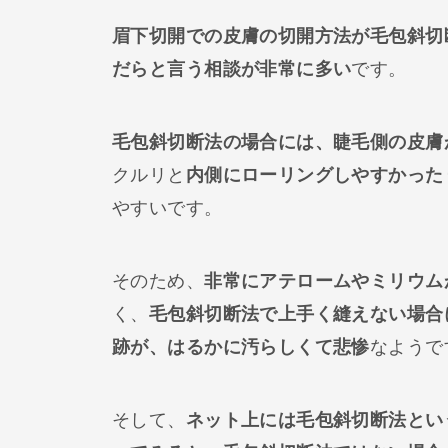
眉下切開での皮膚の切開方法が毛包斜切
だらと言う相談が非常に多い
です。
毛包斜切断法の場合には、睫毛側の皮膚
クルリと
内側にローリングしやすかった
やすいです。
そのため、
非常にアテロームやミリウム
く、
毛包斜切断法で上手く縫えない場合
跡が、はるかに汚らしくて悲惨
なようで
そして、
ネット上には毛包斜切断法とい