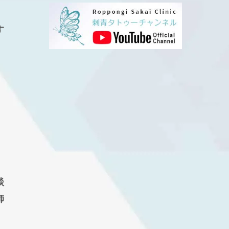
す
談
師