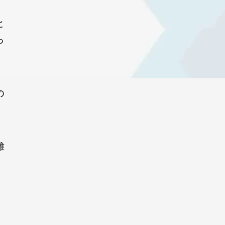
と
っ
の
難