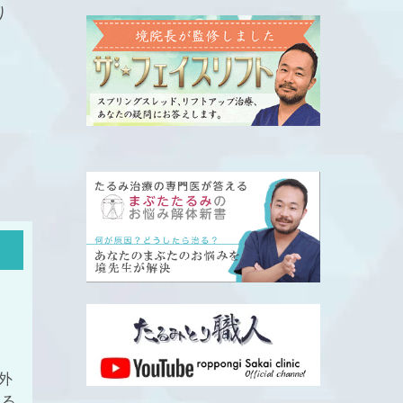
り
外
たる