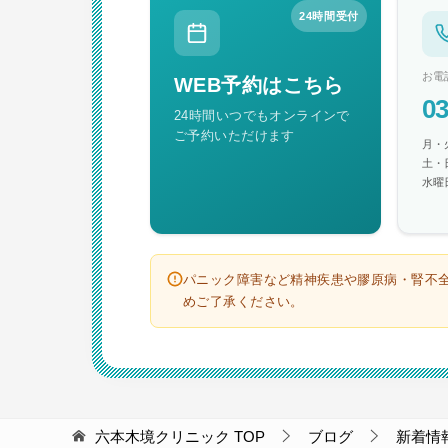
24時間受付
お電
WEB予約はこちら
03
24時間いつでもオンラインで
ご予約いただけます
月・火
土・日
水曜
パニック障害など精神疾患や膠原病・腎不
めご了承ください。
六本木境クリニック
TOP
ブログ
新着情