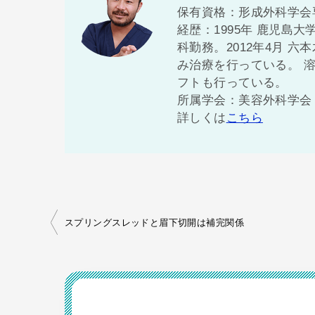
保有資格：形成外科学会
経歴：1995年 鹿児島大
科勤務。2012年4月 
み治療を行っている。 
フトも行っている。
所属学会：美容外科学会（
詳しくは
こちら
投
スプリングスレッドと眉下切開は補完関係
稿
ナ
ビ
ゲ