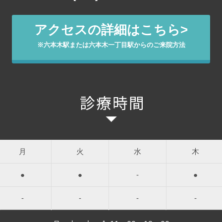
アクセスの詳細はこちら>
※六本木駅または六本木一丁目駅からのご来院方法
月
火
水
木
●
●
-
●
-
-
-
-