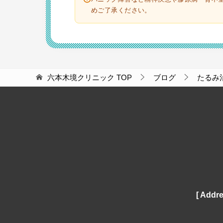
めご了承ください。
六本木境クリニック
TOP
ブログ
たるみ
[ Addre