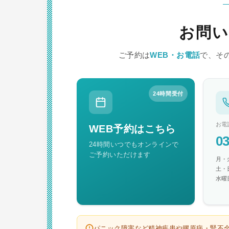
ー
お問い
シ
ョ
ご予約は
WEB・お電話
で、そ
ン
24時間受付
お電
WEB予約はこちら
03
24時間いつでもオンラインで
ご予約いただけます
月・火
土・日
水曜
パニック障害など精神疾患や膠原病・腎不