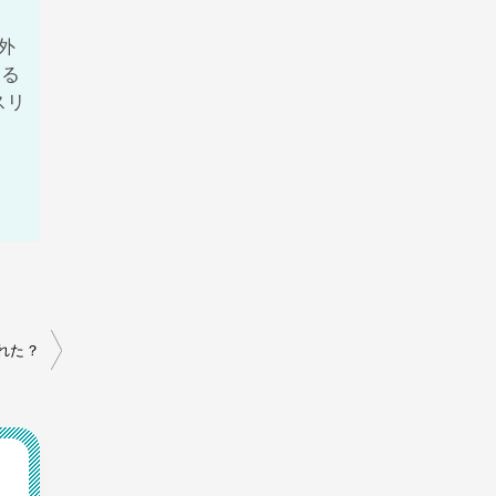
外
たる
スリ
れた？