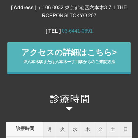
[ Address ]
〒106‐0032 東京都港区六本木3-7-1 THE
ROPPONGI TOKYO 207
[ TEL ]
03‐6441‐0691
アクセスの詳細はこちら>
※六本木駅または六本木一丁目駅からのご来院方法
診療時間
月
火
水
木
金
土
日