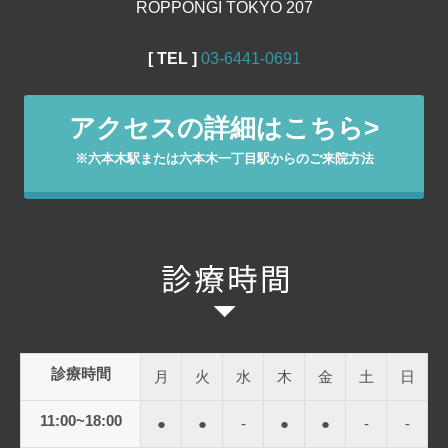
ROPPONGI TOKYO 207
[ TEL ]
03‐6441‐0691
アクセスの詳細はこちら>
※六本木駅または六本木一丁目駅からのご来院方法
診療時間
月
火
水
木
金
土
日
11:00~18:00
●
●
-
●
●
-
-