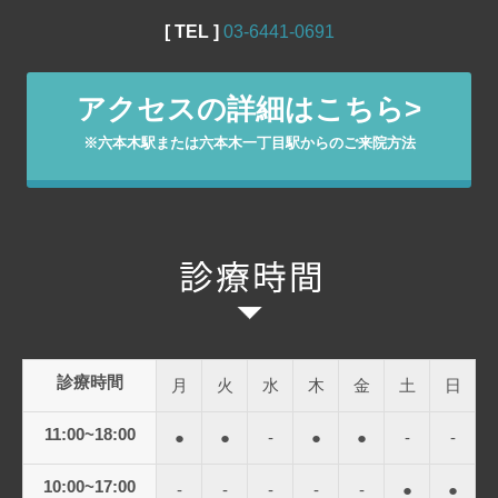
[ TEL ]
03‐6441‐0691
アクセスの詳細はこちら>
※六本木駅または六本木一丁目駅からのご来院方法
診療時間
月
火
水
木
金
土
日
11:00~18:00
●
●
-
●
●
-
-
10:00~17:00
-
-
-
-
-
●
●