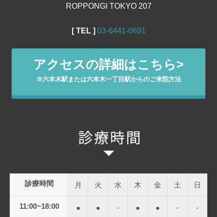
ROPPONGI TOKYO 207
[ TEL ]
03‐6441‐0691
アクセスの詳細はこちら>
※六本木駅または六本木一丁目駅からのご来院方法
診療時間
月
火
水
木
金
土
日
11:00~18:00
●
●
-
●
●
-
-